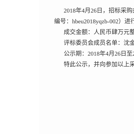
201
8
年
4
月
2
6
日，招标采购
编号：
hbeu2018yqzb-002
）
进
成交
金额
：
人民币肆万元
评标委员会成员名单：
沈
公示期：
201
8
年
4
月
2
6
日至
特此公示，并向参加以上