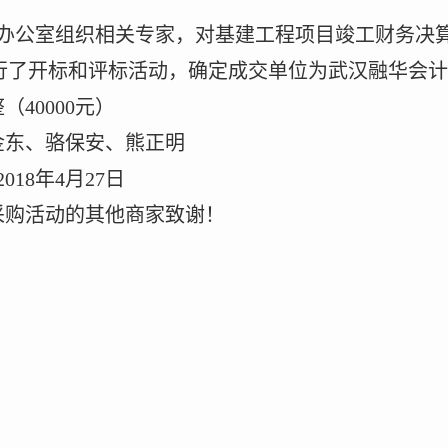
办公室组织相关专家，对
基建工程项目竣工财务决
行了
开标和评标活动
，确定成交单位为
武汉融华会计
整（
40000
元
）
金东
、骆保安
、
熊正明
201
8
年
4
月
27
日
采购活动的其他商家致谢！