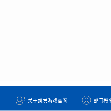
关于凯发游戏官网
部门概