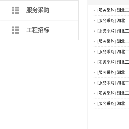
服务采购
[服务采购] 湖北
[服务采购] 湖
工程招标
[服务采购] 湖
[服务采购] 湖
[服务采购] 湖
[服务采购] 湖
[服务采购] 湖
[服务采购] 湖
[服务采购] 湖
[服务采购] 湖