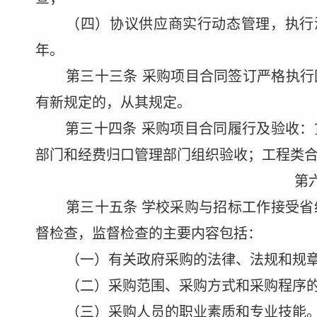
（四）协议供应商实行动态管理，执行
年
。
第三十
三
条
采购项目
合同签订严格执行
有新规定的，从其规定。
第三十
四
条
采购项目
合同履行及验收：
部门和经费归口管理部门组织验收；工程类
第
第三十
五
条
学校采购与招标工作接受省
督检查，监督检查的主要内容包括：
（一）有关政府采购的法律、法规和规
（二）采购范围、采购方式和采购程序
（三）采购人员的职业素质和专业技能