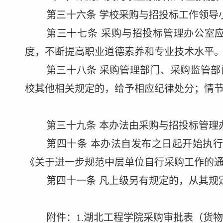
第三十
六
条
学校
采购与招投标工作领导
第三十
七
条
采购与招投标管理办公室
度，不断提高职业道德素养和专业技术水平
第三十
八
条
采购管理部门、采购监管部
校其他相关规定的，给予相应纪律处分；情
第
三十九
条
本办法由
采购与招投标管理
第
四十
条
本办法自发布之日起
开始执
《关于进一步规范中层单位自行采购工作的
第
四十一
条
凡上级另有规定的，从其规
附件：
1
.
湖北工程学院采购审批表（货物