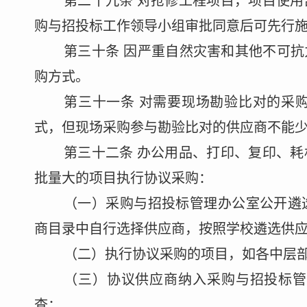
第二十
九
条
对抢修工程项目，项目使用
购与招投标工作领导小组
审批同意后
可
先行
第
三十
条
因严重自然灾害和其他不可抗
购方式。
第
三十一
条
对
需要现场
勘验比对
的采
式，但现场采购
参与勘验比对的供应商
不能
第三十
二
条
办公用品、打印、复印、耗
批量大的项目执行协议采购
：
（一）
采购与招投标管理办公室
公开遴
商目录中自行选择供应商，按照学校遴选供
（二）执行协议采购的项目，如各中层
（三）协议供应商纳入
采购与招投标
查；