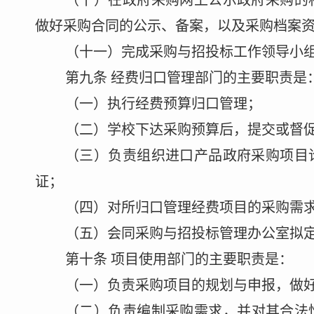
（十）在政府采购网上公示政府采购的
做好采购合同的公示、备案，以及采购档案
（十一）完成
采购与招投标工作领导小
第九条
经费归口管理部门的主要职责
是
（一）执行经费预算归口管理；
（二）学校下达采购预算后，提交或督
（三）负责组织进口产品政府采购项目
证；
（四）对所归口管理经费项目
的
采购需
（五）会同
采购与招投标管理办公室
拟
第十条
项目使用部门的主要职责
是
：
（一）负责采购项目的规划与申报，做
（二）
负责编制
采购需求，并对其合法