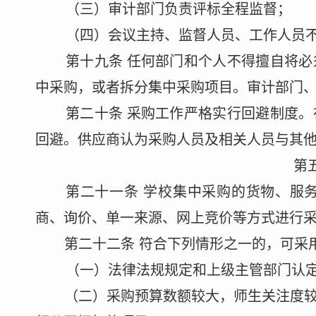
（三）审计部门负责评标全程监督；
（四）会议主持、监督人员、工作人员
第十
九
条
任何部门和个人不得擅自将必
中采购，或者拆分集中采购项目。
审计部门
第
二十
条
采购工作严格实行回避制度。
回避。供应商认为采购人员及相关人员与其
第
第二十
一
条
学校集中采购的货物、服
商、询价、单一来源、网上竞价等方式进行
第二十
二
条
符合下列情形之一的，可采
（一）法律法规规定和上级主管部门认
（二）采购预算数额较大，师生关注度