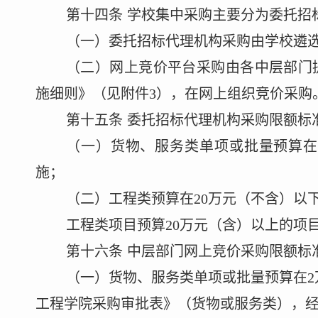
第十
四
条
学校集中采购主要分为委托招
（一）委托招标代理机构采购由学校遴
（二）
网上竞价平台采购由各中层部门
施细则》（见附件
3
），
在网上组织
竞价采购
第十
五
条
委托
招标
代理机构采购限额标
（一）货物、服务类单项或批量预算
施；
（二）工程类预算在
20
万元（不含）以
工程类
项目
预算
20
万元（含）以上的项
第十
六
条
中层部门网上竞价采购限额标
（一）货物、服务类单项或批量预算在
2
工程学院采购审批表》（货物或服务类），