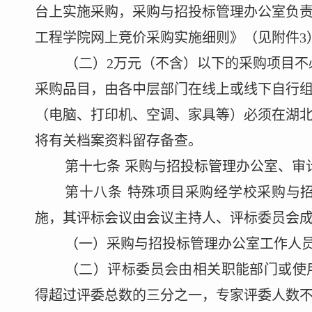
台上实施采
购，
采购与招投标管理办公室
负
工程学院网上竞价采购实施细则》
（见附件
3
（二）
2
万
元
（不含）以下的
采购项目
不
采购
品
目，由各中层部门
在线上或线下
自行
（电脑、打印机、空调、家具等）必须在湖
将有关档案资料留存备查。
第十
七
条
采购与招投标管理办公室
、审
第十
八
条
特殊项目采购经学校
采购与
施，其评标会议由会议主持人、评标委员会
（一）
采购与招投标管理办公室
工作人
（二）评标委员会由相关职能部门或使
得超过评委总数的三分之一，专家评委人数