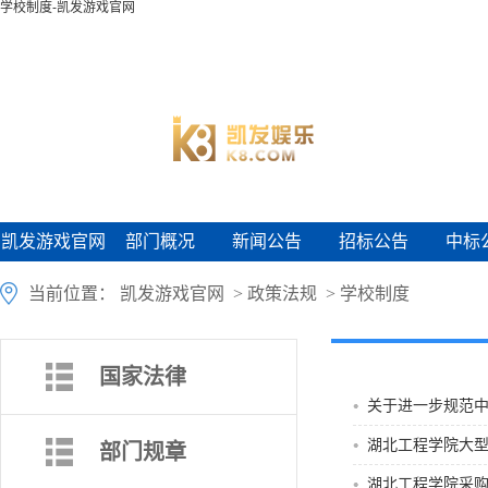
学校制度-凯发游戏官网
凯发游戏官网
部门概况
新闻公告
招标公告
中标
凯发游戏官网
部门概况
新闻公告
招标公告
中标
当前位置：
凯发游戏官网
>
政策法规
>
学校制度
国家法律
关于进一步规范
湖北工程学院大
部门规章
湖北工程学院采