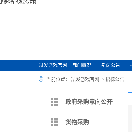
招标公告-凯发游戏官网
凯发游戏官网
部门概况
新闻公告
凯发游戏官网
部门概况
新闻公告
当前位置：
凯发游戏官网
>
招标公告
政府采购意向公开
货物采购