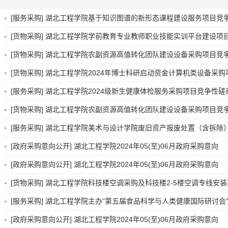
[服务采购] 湖北工程学院基于知识图谱的新形态课程建设服务项目竞
[货物采购] 湖北工程学院学前教育专业教师职业技能实训平台建设项
[货物采购] 湖北工程学院农副资源高值转化团队建设设备采购项目竞
[货物采购] 湖北工程学院2024年博士科研启动资金计算机类设备采购
[服务采购] 湖北工程学院2024级新生健康体检服务采购项目竞争性磋
[货物采购] 湖北工程学院农副资源高值转化团队建设设备采购项目竞
[服务采购] 湖北工程学院美术与设计学院废旧资产报废处置（含拆除
[政府采购意向公开] 湖北工程学院2024年05(至)06月政府采购意向
[政府采购意向公开] 湖北工程学院2024年05(至)06月政府采购意向
[货物采购] 湖北工程学院科技楼空调采购及科技楼2-5楼空调专线安
[服务采购] 湖北工程学院主办“第五届食品科学与人类健康国际研讨会
[政府采购意向公开] 湖北工程学院2024年05(至)06月政府采购意向