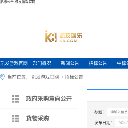
招标公告-凯发游戏官网
凯发游戏官网
部门概况
新闻公告
招标公告
中标
凯发游戏官网
部门概况
新闻公告
招标公告
中标
当前位置：
凯发游戏官网
>
招标公告
政府采购意向公开
标题：
货物采购
发布日期：