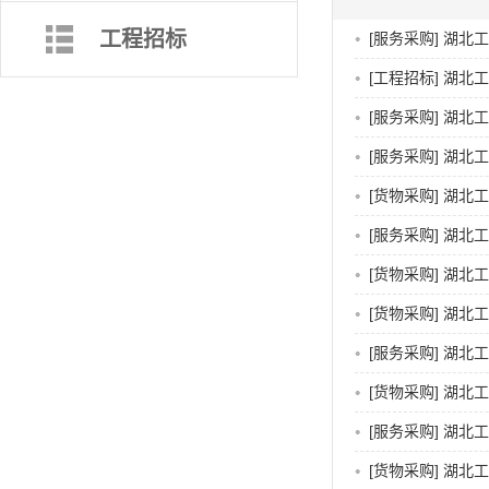
工程招标
[服务采购] 湖
[工程招标] 湖
[服务采购] 湖
[服务采购] 湖
[货物采购] 湖
[服务采购] 湖
[货物采购] 湖
[货物采购] 湖
[服务采购] 湖
[货物采购] 湖
[服务采购] 湖
[货物采购] 湖