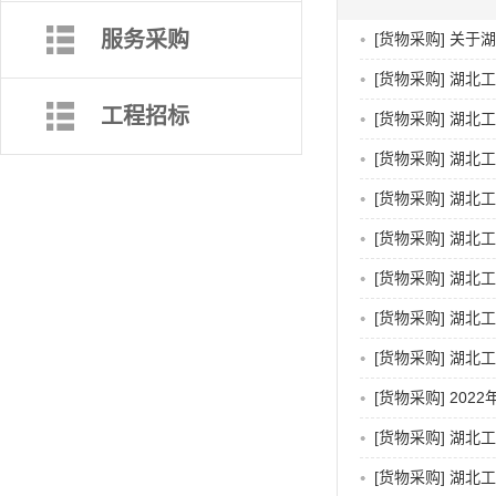
服务采购
[货物采购] 关
[货物采购] 湖
工程招标
[货物采购] 湖
[货物采购] 湖
[货物采购] 湖
[货物采购] 湖
[货物采购] 湖
[货物采购] 湖
[货物采购] 湖
[货物采购] 20
[货物采购] 湖
[货物采购] 湖